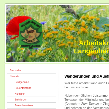
Arbeitsk
Langenhai
Startseite
Wanderungen und Ausf
Projekte
Feldgehölze
Wer feste arbeitet kann auch F
bei uns auch dazu.
Feuchtbiotope
Nisthilfen
Neben gemütlichen Beisammen
Steinbruch
Terrassen der Mitglieder und be
(Gaststätte
Zum Taunus
in Zie
Streuobstwiesen
und nehmen an den Vereinsausf