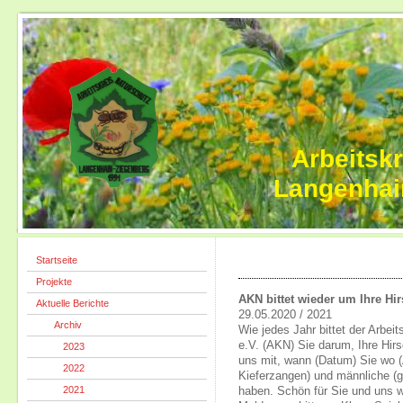
Arbeitsk
Langenhai
Startseite
Projekte
AKN bittet wieder um Ihre H
Aktuelle Berichte
29.05.2020 / 2021
Archiv
Wie jedes Jahr bittet der Arbei
e.V. (AKN) Sie darum, Ihre Hirs
2023
uns mit, wann (Datum) Sie wo (
2022
Kieferzangen) und männliche (g
2021
haben. Schön für Sie und uns w