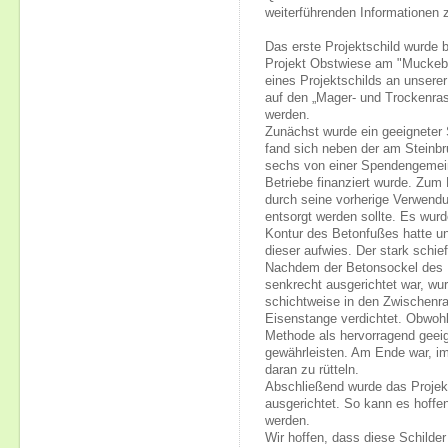
weiterführenden Informationen 
Das erste Projektschild wurde 
Projekt Obstwiese am "Muckeberg
eines Projektschilds an unsere
auf den „Mager- und Trockenr
werden.
Zunächst wurde ein geeigneter 
fand sich neben der am Steinbr
sechs von einer Spendengemein
Betriebe finanziert wurde. Zum
durch seine vorherige Verwendu
entsorgt werden sollte. Es wur
Kontur des Betonfußes hatte u
dieser aufwies. Der stark schie
Nachdem der Betonsockel des Ro
senkrecht ausgerichtet war, wur
schichtweise in den Zwischenra
Eisenstange verdichtet. Obwohl
Methode als hervorragend geei
gewährleisten. Am Ende war, i
daran zu rütteln.
Abschließend wurde das Projek
ausgerichtet. So kann es hoffe
werden.
Wir hoffen, dass diese Schild