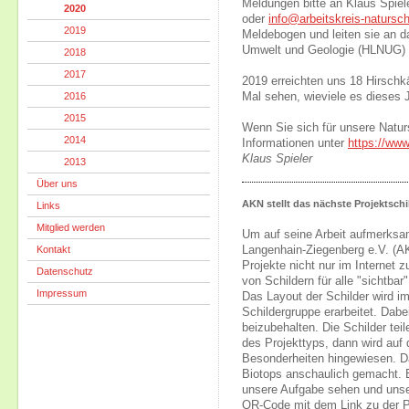
Meldungen bitte an Klaus Spiel
2020
oder
info@arbeitskreis-natursch
2019
Meldebogen und leiten sie an 
Umwelt und Geologie (HLNUG) w
2018
2017
2019 erreichten uns 18 Hirschk
2016
Mal sehen, wieviele es dieses 
2015
Wenn Sie sich für unsere Natursc
2014
Informationen unter
https://www
Klaus Spieler
2013
Über uns
AKN stellt das nächste Projektsc
Links
Mitglied werden
Um auf seine Arbeit aufmerksa
Kontakt
Langenhain-Ziegenberg e.V. (AK
Projekte nicht nur im Internet 
Datenschutz
von Schildern für alle "sichtba
Impressum
Das Layout der Schilder wird i
Schildergruppe erarbeitet. Dabe
beizubehalten. Die Schilder tei
des Projekttyps, dann wird auf 
Besonderheiten hingewiesen. D
Biotops anschaulich gemacht. Es
unsere Aufgabe sehen und unser
QR-Code mit dem Link zu der Pro