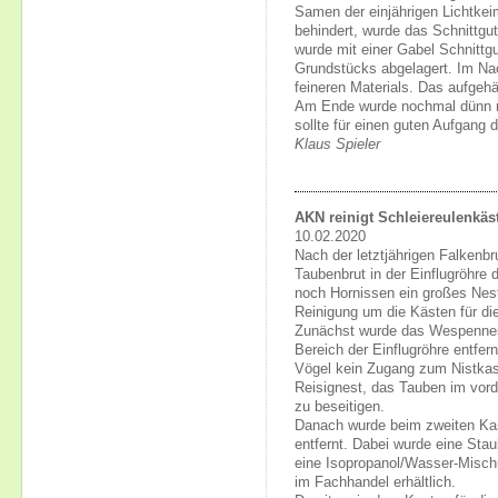
Samen der einjährigen Lichtke
behindert, wurde das Schnittgut
wurde mit einer Gabel Schnitt
Grundstücks abgelagert. Im N
feineren Materials. Das aufgeh
Am Ende wurde nochmal dünn na
sollte für einen guten Aufgang 
Klaus Spieler
AKN reinigt Schleiereulenkäs
10.02.2020
Nach der letztjährigen Falkenb
Taubenbrut in der Einflugröhre
noch Hornissen ein großes Nest 
Reinigung um die Kästen für di
Zunächst wurde das Wespennest 
Bereich der Einflugröhre entfernt
Vögel kein Zugang zum Nistkas
Reisignest, das Tauben im vord
zu beseitigen.
Danach wurde beim zweiten Kast
entfernt. Dabei wurde eine Sta
eine Isopropanol/Wasser-Mischu
im Fachhandel erhältlich.