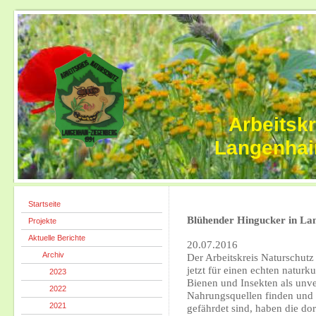
Arbeitsk
Langenhai
Startseite
Blühender Hingucker in La
Projekte
Aktuelle Berichte
20.07.2016
Archiv
Der Arbeitskreis Naturschut
jetzt für einen echten naturk
2023
Bienen und Insekten als unv
2022
Nahrungsquellen finden und 
2021
gefährdet sind, haben die d