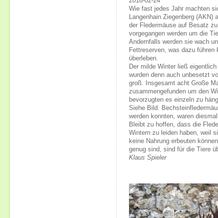
2016-02-24
Wie fast jedes Jahr machten sic
Langenhain Ziegenberg (AKN) au
der Fledermäuse auf Besatz zu
vorgegangen werden um die Tier
Andernfalls werden sie wach un
Fettreserven, was dazu führen 
überleben.
Der milde Winter ließ eigentlich
wurden denn auch unbesetzt vo
groß. Insgesamt acht Große Ma
zusammengefunden um den Win
bevorzugten es einzeln zu hän
Siehe Bild. Bechsteinfledermäu
werden konnten, waren diesmal 
Bleibt zu hoffen, dass die Fled
Wintern zu leiden haben, weil s
keine Nahrung erbeuten können.
genug sind, sind für die Tiere ü
Klaus Spieler