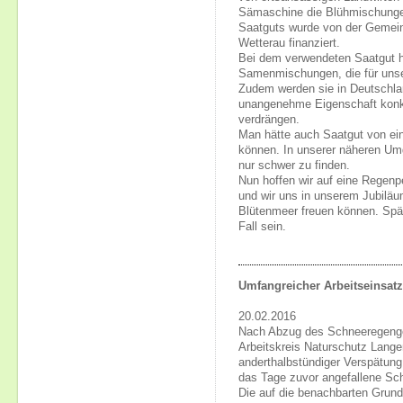
Sämaschine die Blühmischungen
Saatguts wurde von der Gemei
Wetterau finanziert.
Bei dem verwendeten Saatgut h
Samenmischungen, die für unse
Zudem werden sie in Deutschlan
unangenehme Eigenschaft konk
verdrängen.
Man hätte auch Saatgut von ei
können. In unserer näheren Um
nur schwer zu finden.
Nun hoffen wir auf eine Regenp
und wir uns in unserem Jubiläu
Blütenmeer freuen können. Spät
Fall sein.
Umfangreicher Arbeitseinsat
20.02.2016
Nach Abzug des Schneeregengeb
Arbeitskreis Naturschutz Lang
anderthalbstündiger Verspätung
das Tage zuvor angefallene Sc
Die auf die benachbarten Gru