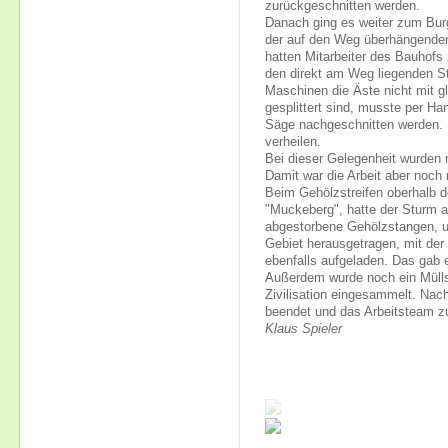
zurückgeschnitten werden.
Danach ging es weiter zum Bur
der auf den Weg überhängenden
hatten Mitarbeiter des Bauhofs
den direkt am Weg liegenden St
Maschinen die Äste nicht mit g
gesplittert sind, musste per Han
Säge nachgeschnitten werden. 
verheilen.
Bei dieser Gelegenheit wurden
Damit war die Arbeit aber noch 
Beim Gehölzstreifen oberhalb 
"Muckeberg", hatte der Sturm a
abgestorbene Gehölzstangen, 
Gebiet herausgetragen, mit der
ebenfalls aufgeladen. Das gab e
Außerdem wurde noch ein Mülls
Zivilisation eingesammelt. Nac
beendet und das Arbeitsteam zu
Klaus Spieler