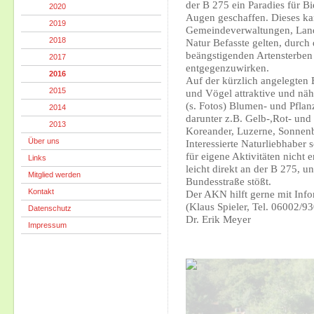
der B 275 ein Paradies für B
2020
Augen geschaffen. Dieses kann
2019
Gemeindeverwaltungen, Landw
2018
Natur Befasste gelten, durc
beängstigenden Artensterben
2017
entgegenzuwirken.
2016
Auf der kürzlich angelegten 
2015
und Vögel attraktive und näh
(s. Fotos) Blumen- und Pflan
2014
darunter z.B. Gelb-,Rot- un
2013
Koreander, Luzerne, Sonnenb
Über uns
Interessierte Naturliebhaber s
für eigene Aktivitäten nicht 
Links
leicht direkt an der B 275, u
Mitglied werden
Bundesstraße stößt.
Kontakt
Der AKN hilft gerne mit Inf
(Klaus Spieler, Tel. 06002/9
Datenschutz
Dr. Erik Meyer
Impressum