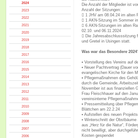
2024
Die Anzahl der Mitglieder ist v
Anzahl der Sitzungen:
2023
 1 JHV am 08.04.24 im alten 
2022
 1 AKN-Sitzung im Sommer im
2021
 6 AKN-Sitzungen im alten Rat
02.10. und 06.11.2024
2020
 Die Jahresabschlusssitzung 
2019
und Gretel in Usingen statt.
2018
Was war das Besondere 2024
2017
2016
• Vorstellung des Vereins auf
• Neuer Pachtvertrag (Dauer vo
2015
evangelischen Kirche für den 
2014
• Pflegemaßnahmen des Gehölz
durch die Gemeinde, Arbeitszeit
2013
November ist aus finanziellen G
2012
Frau Fleischhauer auf den Janu
vereinsinterne Pflegemaßnahm
2011
• Pressemitteilung über Pfl
2010
Blättchen am 22.2.24
2009
• Aufstellen des neuen Projek
• Winterschnitt der Obstbäume
2008
aus „Herz für die Natur“, Förd
2007
nicht bewilligt, aber durchgefü
Kosten gespendet
2006