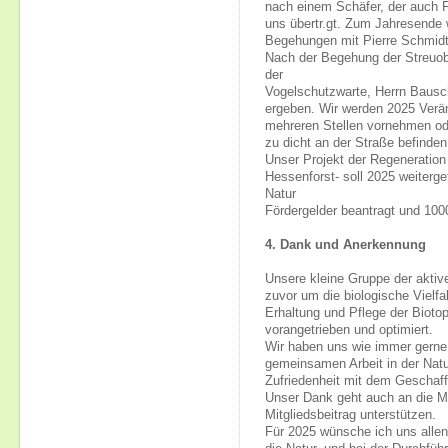
nach einem Schäfer, der auch F
uns übertr.gt. Zum Jahresend
Begehungen mit Pierre Schmidt
Nach der Begehung der Streuob
der
Vogelschutzwarte, Herrn Bausc
ergeben. Wir werden 2025 Verä
mehreren Stellen vornehmen ode
zu dicht an der Straße befinden
Unser Projekt der Regeneration
Hessenforst- soll 2025 weitergef
Natur
Fördergelder beantragt und 1000 
4. Dank und Anerkennung
Unsere kleine Gruppe der aktive
zuvor um die biologische Vielfa
Erhaltung und Pflege der Biot
vorangetrieben und optimiert.
Wir haben uns wie immer gerne 
gemeinsamen Arbeit in der Natu
Zufriedenheit mit dem Geschaff
Unser Dank geht auch an die Mit
Mitgliedsbeitrag unterstützen.
Für 2025 wünsche ich uns allen