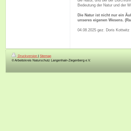
die Natur, und bei der Durchfüh
Bedeutung der Natur und der Wi
Die Natur ist nicht nur ein Äu
unseres eigenen Wesens. (Rai
04.08.2025 gez. Doris Kottwitz
Druckversion
|
Sitemap
© Arbeitskreis Naturschutz Langenhain-Ziegenberg e.V.