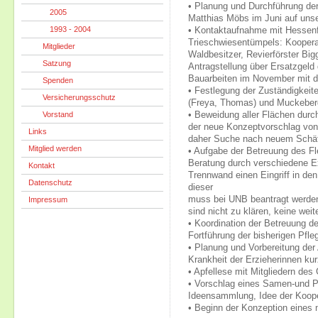
• Planung und Durchführung der
2005
Matthias Möbs im Juni auf unse
1993 - 2004
• Kontaktaufnahme mit Hessenf
Trieschwiesentümpels: Koopera
Mitglieder
Waldbesitzer, Revierförster Big
Satzung
Antragstellung über Ersatzgeld
Bauarbeiten im November mit d
Spenden
• Festlegung der Zuständigkei
Versicherungsschutz
(Freya, Thomas) und Muckeber
Vorstand
• Beweidung aller Flächen durc
der neue Konzeptvorschlag von 
Links
daher Suche nach neuem Schä
Mitglied werden
• Aufgabe der Betreuung des F
Beratung durch verschiedene E
Kontakt
Trennwand einen Eingriff in de
Datenschutz
dieser
muss bei UNB beantragt werden,
Impressum
sind nicht zu klären, keine wei
• Koordination der Betreuung d
Fortführung der bisherigen P
• Planung und Vorbereitung der 
Krankheit der Erzieherinnen kur
• Apfellese mit Mitgliedern de
• Vorschlag eines Samen-und P
Ideensammlung, Idee der Koope
• Beginn der Konzeption eines 