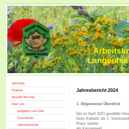
Arbeitsk
Langenhai
Startseite
Jahresbericht 2024
Projekte
Aktuelle Berichte
1. Allgemeiner Überblick
Über uns
Aufgaben und Ziele
Der im April 2023 gewählte Vor
Geschichte
Doris Kottwitz als 1. Vorsitzen
Klaus Spieler
Jahresberichte
als Kassenwart.