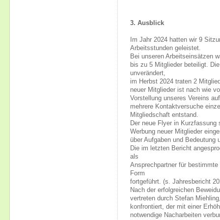
3. Ausblick
Im Jahr 2024 hatten wir 9 Sitz
Arbeitsstunden geleistet.
Bei unseren Arbeitseinsätzen wa
bis zu 5 Mitglieder beteiligt. Di
unverändert,
im Herbst 2024 traten 2 Mitglie
neuer Mitglieder ist nach wie v
Vorstellung unseres Vereins a
mehrere Kontaktversuche einzel
Mitgliedschaft entstand.
Der neue Flyer in Kurzfassung s
Werbung neuer Mitglieder einges
über Aufgaben und Bedeutung 
Die im letzten Bericht angespro
als
Ansprechpartner für bestimmte
Form
fortgeführt. (s. Jahresbericht 2
Nach der erfolgreichen Beweidu
vertreten durch Stefan Miehlin
konfrontiert, der mit einer Erh
notwendige Nacharbeiten verbu