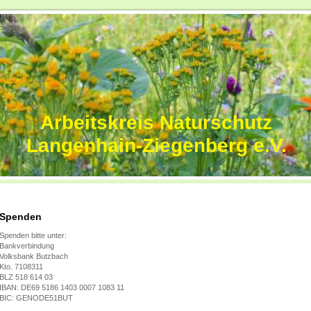
Arbeitskreis Naturschutz
Langenhain-Ziegenberg e.V.
Spenden
Spenden bitte unter:
Bankverbindung
Volksbank Butzbach
Kto. 7108311
BLZ 518 614 03
IBAN: DE69 5186 1403 0007 1083 11
BIC: GENODE51BUT